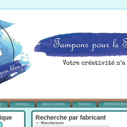
és
Tampons
Dies / Combos
Textures
PROMOTIONS
ique
Recherche par fabricant
Manufacturer