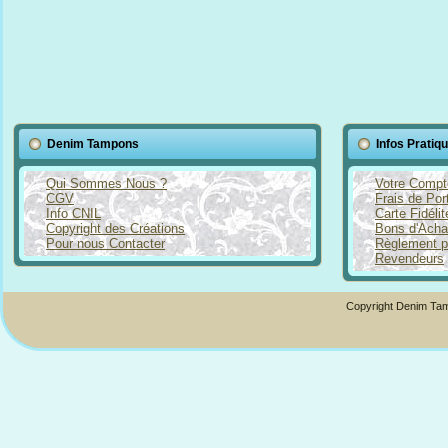
Denim Tampons
Infos Pratiq
Qui Sommes Nous ?
Votre Compt
CGV
Frais de Por
Info CNIL
Carte Fidéli
Copyright des Créations
Bons d'Acha
Pour nous Contacter
Règlement p
Revendeurs
Copyright Denim Tam