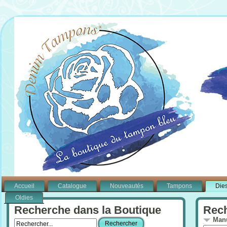
Accueil
Catalogue
Nouveautés
Tampons
Die
Oldies
Recherche dans la Boutique
Rech
Manu