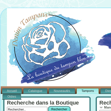
Accueil
Catalogue
Nouveautés
Tampons
Die
Oldies
Recherche dans la Boutique
Rech
Manu