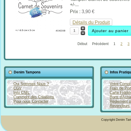
+/-...
Prix :
3,90 €
Détails du Produit
Début
Précédent
1
2
3
Denim Tampons
Infos Pratiq
Qui Sommes Nous ?
Votre Compt
CGV
Frais de Por
Info CNIL
Carte Fidéli
Copyright des Créations
Bons d'Acha
Pour nous Contacter
Règlement p
Revendeurs
Copyright Denim Tam