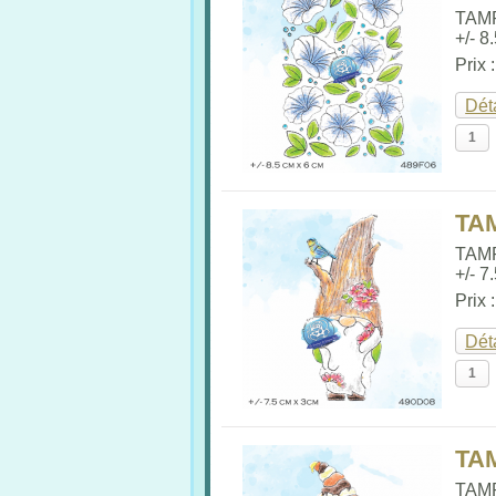
TAM
+/- 8
Prix 
Dét
TA
TAM
+/- 7
Prix 
Dét
TA
TAM