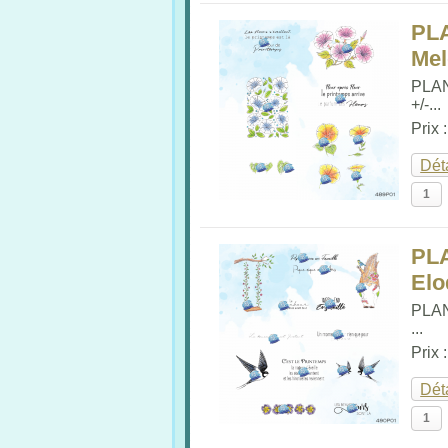
PL
Me
PLA
+/-...
Prix 
Dét
PL
Elo
PLA
...
Prix 
Dét