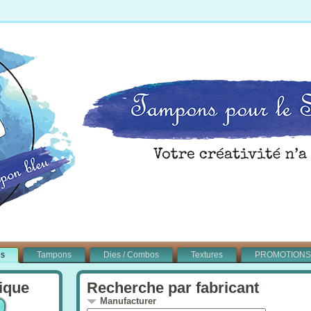
és
Tampons
Dies / Combos
Textures
PROMOTIONS
ique
Recherche par fabricant
Manufacturer