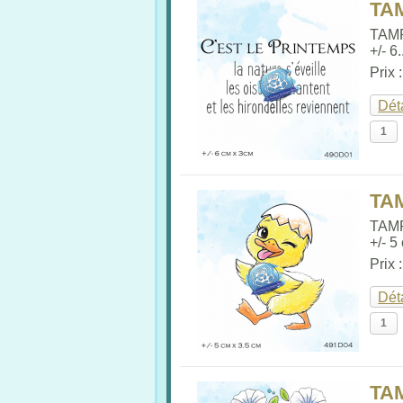
TA
TAM
+/- 6.
Prix 
Dét
TA
TAM
+/- 5
Prix 
Dét
TA