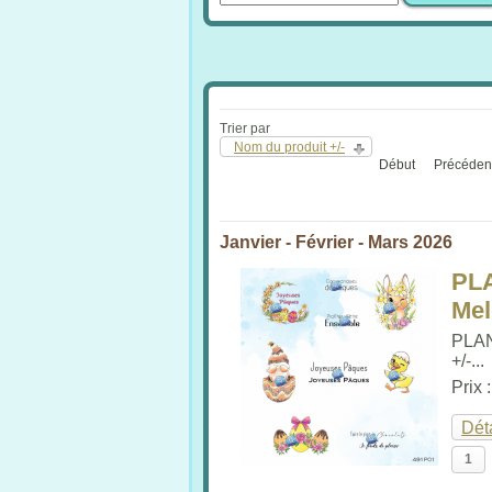
Trier par
Nom du produit +/-
Début
Précéden
Janvier - Février - Mars 2026
PL
Me
PLA
+/-...
Prix 
Dét