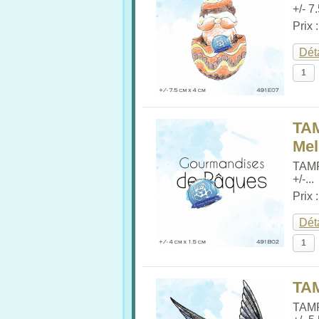
+/- 7
Prix 
Dét
TA
Me
TAM
+/-...
Prix 
Dét
TA
TAM