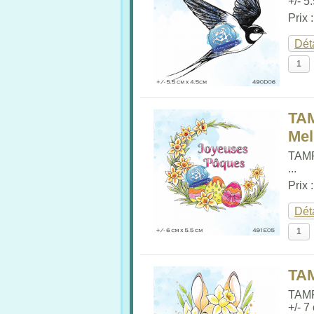
+/- 5
Prix 
Dét
TA
Me
TAM
...
Prix 
Dét
TA
TAM
+/- 7