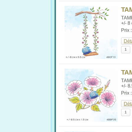
TA
TAM
+/- 8
Prix 
Dét
TA
TAM
+/- 8
Prix 
Dét