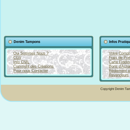
Denim Tampons
Infos Pratiq
Qui Sommes Nous ?
Votre Compt
CGV
Frais de Por
Info CNIL
Carte Fidéli
Copyright des Créations
Bons d'Acha
Pour nous Contacter
Règlement p
Revendeurs
Copyright Denim Tam