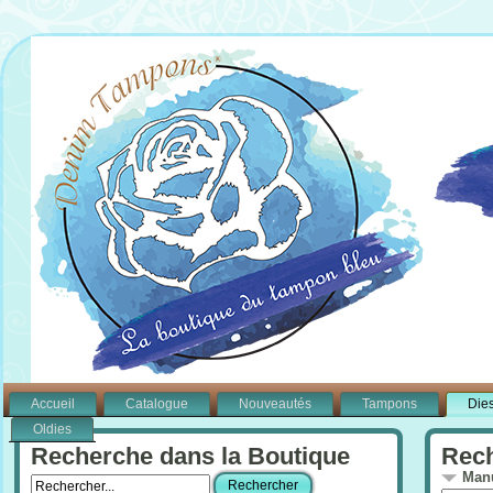
Accueil
Catalogue
Nouveautés
Tampons
Die
Oldies
Recherche dans la Boutique
Rech
Manu