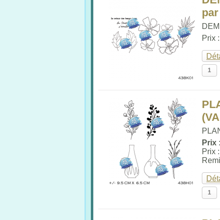
par
DEMI
Prix 
Dét
PL
(V
PLA
Prix 
Prix 
Remi
Dét