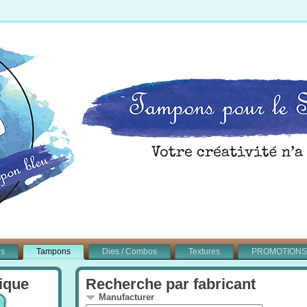
és
Tampons
Dies / Combos
Textures
PROMOTIONS
ique
Recherche par fabricant
Manufacturer