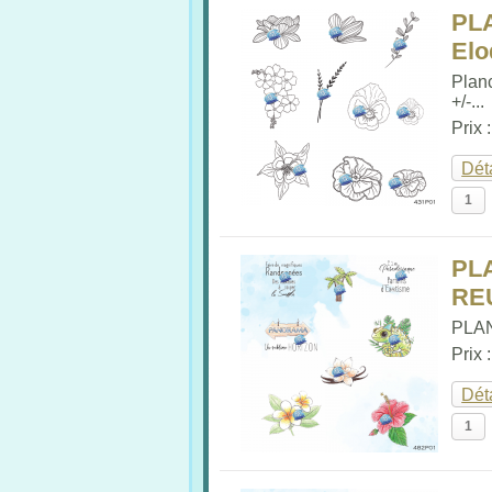
PL
Elo
Plan
+/-...
Prix 
Dét
PL
RE
PLAN
Prix 
Dét