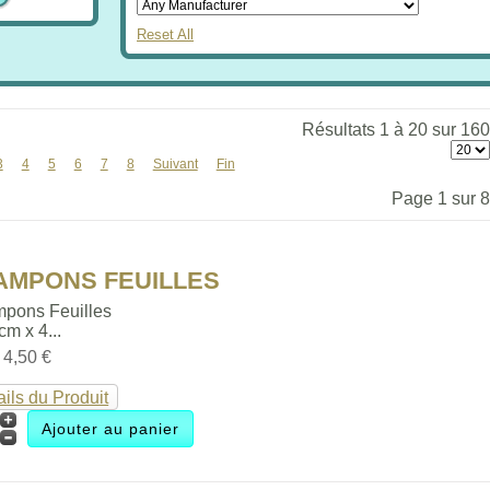
Reset All
Résultats 1 à 20 sur 160
3
4
5
6
7
8
Suivant
Fin
Page 1 sur 8
TAMPONS FEUILLES
mpons Feuilles
 cm x 4...
:
4,50 €
ails du Produit