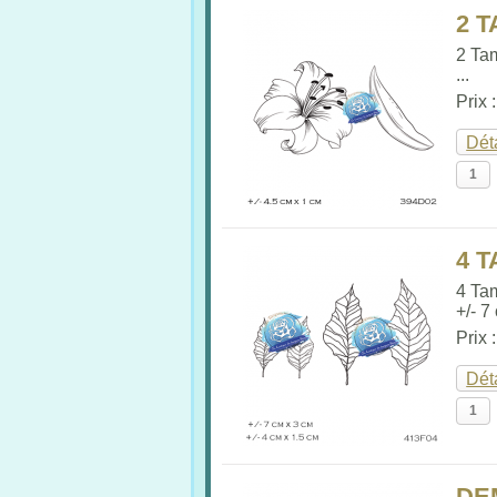
2 
2 Tam
...
Prix 
Dét
4 T
4 Ta
+/- 7
Prix 
Dét
DE