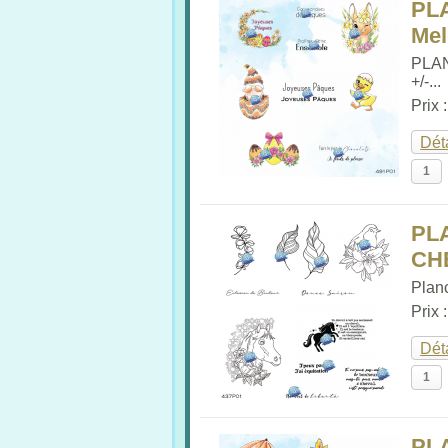
PL
Me
PLA
+/-...
Prix 
Dét
PL
CHE
Plan
Prix 
Dét
PL