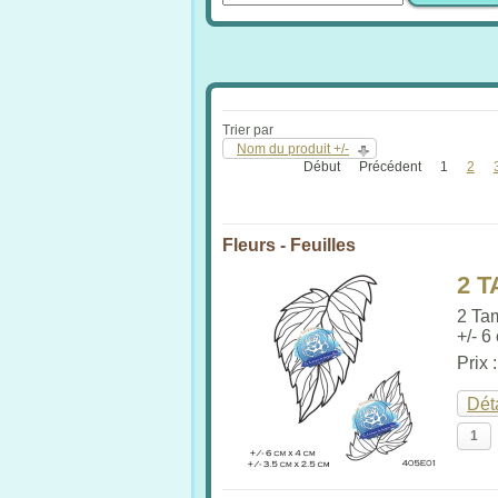
Trier par
Nom du produit +/-
Début
Précédent
1
2
Fleurs - Feuilles
2 
2 Ta
+/- 6
Prix 
Dét