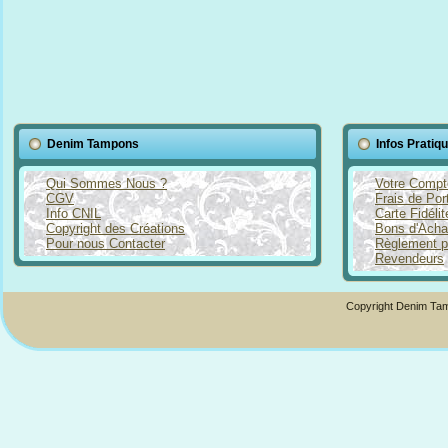
Denim Tampons
Infos Pratiq
Qui Sommes Nous ?
Votre Compt
CGV
Frais de Por
Info CNIL
Carte Fidéli
Copyright des Créations
Bons d'Acha
Pour nous Contacter
Règlement p
Revendeurs
Copyright Denim Tam