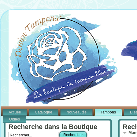
Accueil
Catalogue
Nouveautés
Tampons
Die
Oldies
Recherche dans la Boutique
Rech
Manu