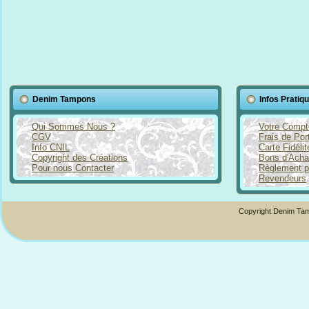
Denim Tampons
Infos Pratiq
Qui Sommes Nous ?
Votre Compt
CGV
Frais de Por
Info CNIL
Carte Fidéli
Copyright des Créations
Bons d'Acha
Pour nous Contacter
Règlement p
Revendeurs
Copyright Denim Tam