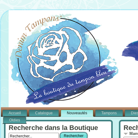
Accueil
Catalogue
Nouveautés
Tampons
Die
Oldies
Recherche dans la Boutique
Rech
Manu