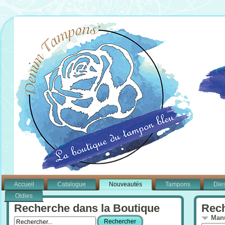
Accueil
Catalogue
Nouveautés
Tampons
Die
Oldies
Recherche dans la Boutique
Rech
Manu