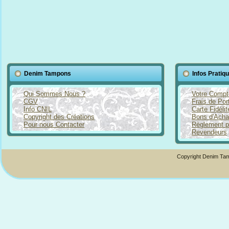
Denim Tampons
Infos Pratiq
Qui Sommes Nous ?
Votre Compt
CGV
Frais de Por
Info CNIL
Carte Fidéli
Copyright des Créations
Bons d'Acha
Pour nous Contacter
Règlement p
Revendeurs
Copyright Denim Tam