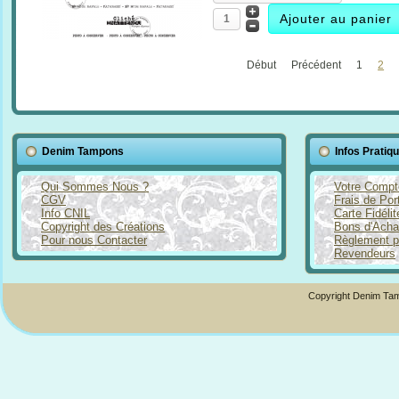
Début
Précédent
1
2
Denim Tampons
Infos Pratiq
Qui Sommes Nous ?
Votre Compt
CGV
Frais de Por
Info CNIL
Carte Fidéli
Copyright des Créations
Bons d'Acha
Pour nous Contacter
Règlement p
Revendeurs
Copyright Denim Tam