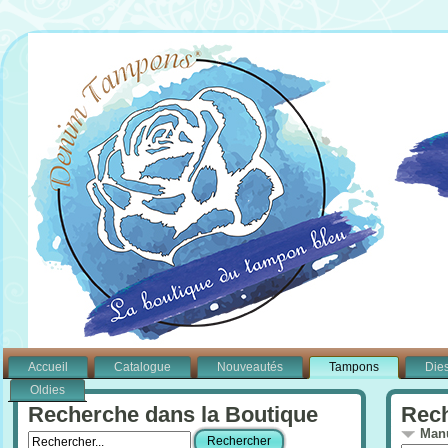
Accueil
Catalogue
Nouveautés
Tampons
Die
Oldies
Recherche dans la Boutique
Rech
Manu