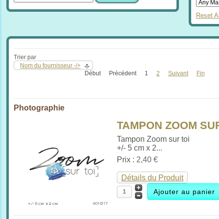
Reset Al
Trier par
Nom du fournisseur -/+
Début
Précédent
1
2
Suivant
Fin
Photographie
TAMPON ZOOM SUR 
Tampon Zoom sur toi
+/- 5 cm x 2...
Prix :
2,40 €
Détails du Produit