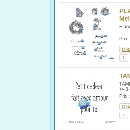
PL
Me
Plan
...
Prix 
Dét
TA
TAM
+/- 3
Prix 
Dét