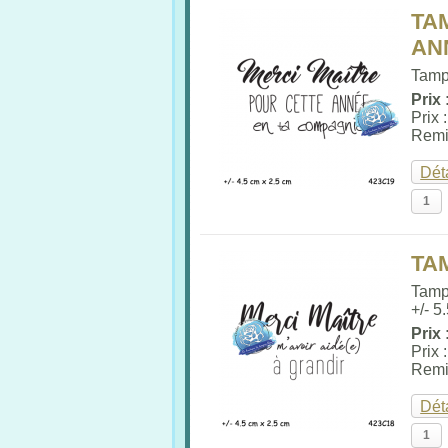
TA
AN
Tampo
Prix 
Prix 
Remi
Dét
TA
Tamp
+/- 5
Prix 
Prix 
Remi
Dét