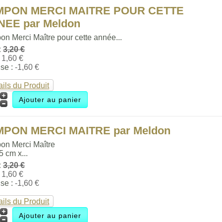
MPON MERCI MAITRE POUR CETTE
NEE par Meldon
n Merci Maître pour cette année...
:
3,20 €
:
1,60 €
se :
-1,60 €
ails du Produit
MPON MERCI MAITRE par Meldon
on Merci Maître
.5 cm x...
:
3,20 €
:
1,60 €
se :
-1,60 €
ails du Produit