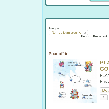
Trier par
Nom du fournisseur +/-
Début
Précédent
Pour offrir
PL
GO
PLA
Prix 
Dét