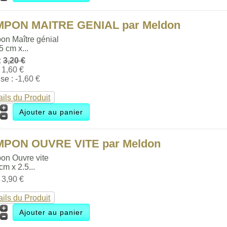
MPON MAITRE GENIAL par Meldon
on Maître génial
.5 cm x...
:
3,20 €
:
1,60 €
se :
-1,60 €
ails du Produit
MPON OUVRE VITE par Meldon
on Ouvre vite
 cm x 2.5...
:
3,90 €
ails du Produit