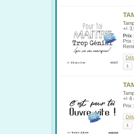
TA
Tamp
+/- 3
Prix 
Prix 
Remi
Dét
TA
Tamp
+/- 6
Prix 
Dét