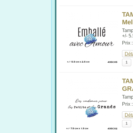
TA
Me
Tamp
+/- 5.
Prix 
Dét
TA
GR
Tampo
Prix 
Dét