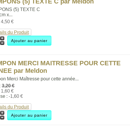
PONS (5) TEXTE C par Meldon
PONS (5) TEXTE C
 cm x...
:
4,50 €
ails du Produit
MPON MERCI MAITRESSE POUR CETTE
NEE par Meldon
n Merci Maîtresse pour cette année...
:
3,20 €
:
1,60 €
se :
-1,60 €
ails du Produit