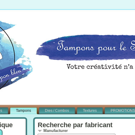
és
Tampons
Dies / Combos
Textures
PROMOTIONS
ique
Recherche par fabricant
Manufacturer