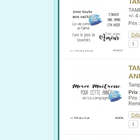
TAM
TAM
+/- 4
Prix 
Dét
TA
AN
Tampo
Prix 
Prix 
Remi
Dét