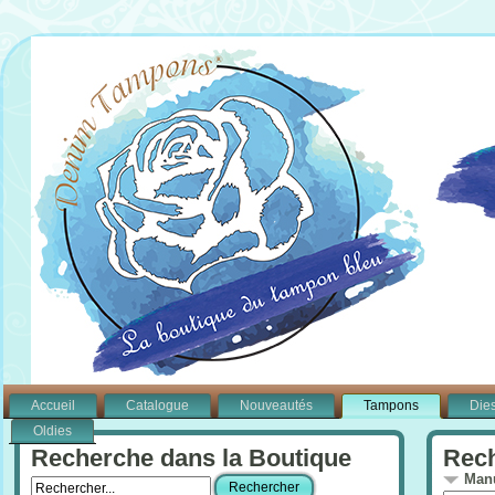
Accueil
Catalogue
Nouveautés
Tampons
Die
Oldies
Recherche dans la Boutique
Rech
Manu