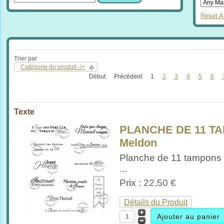
Reset Al
Trier par
Catégorie du produit -/+
Début
Précédent
1
2
3
4
5
6
Texte
PLANCHE DE 11 TA
Meldon
Planche de 11 tampons 
...
Prix :
22,50 €
Détails du Produit