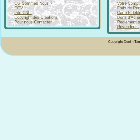
Qui Sommes Nous ?
Votre Compt
CGV
Frais de Por
Info CNIL
Carte Fidéli
Copyright des Créations
Bons d'Acha
Pour nous Contacter
Règlement p
Revendeurs
Copyright Denim Tam