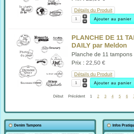
Détails du Produit
PLANCHE DE 11 
DAILY par Meldon
Planche de 11 tampons 
Prix :
22,50 €
Détails du Produit
Début
Précédent
1
2
3
4
5
6
Denim Tampons
Infos Pratiq