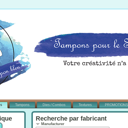
és
Tampons
Dies / Combos
Textures
PROMOTIONS
ique
Recherche par fabricant
Manufacturer