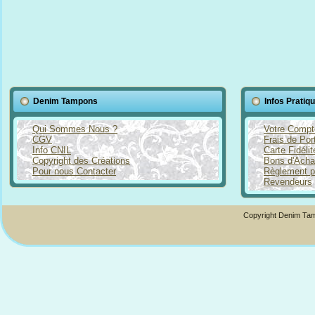
Denim Tampons
Infos Pratiq
Qui Sommes Nous ?
Votre Compt
CGV
Frais de Por
Info CNIL
Carte Fidéli
Copyright des Créations
Bons d'Acha
Pour nous Contacter
Règlement p
Revendeurs
Copyright Denim Tam