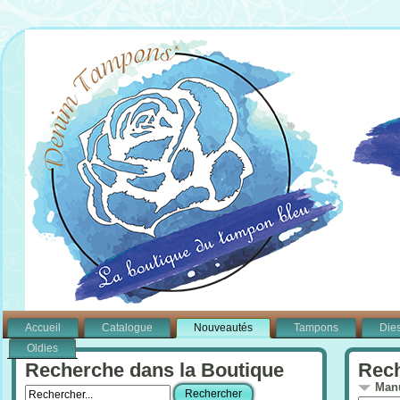
Accueil
Catalogue
Nouveautés
Tampons
Die
Oldies
Recherche dans la Boutique
Rech
Manu