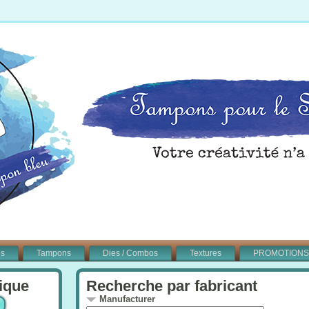
és
Tampons
Dies / Combos
Textures
PROMOTIONS
ique
Recherche par fabricant
Manufacturer