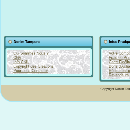
Denim Tampons
Infos Pratiq
Qui Sommes Nous ?
Votre Compt
CGV
Frais de Por
Info CNIL
Carte Fidéli
Copyright des Créations
Bons d'Acha
Pour nous Contacter
Règlement p
Revendeurs
Copyright Denim Tam