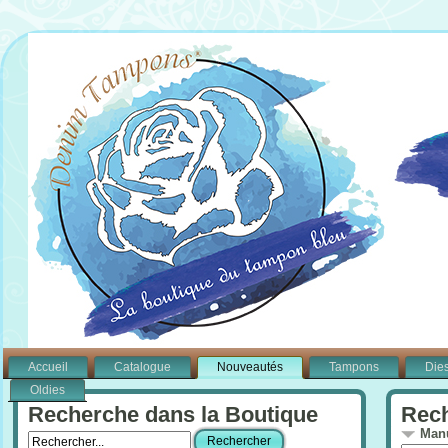
Accueil
Catalogue
Nouveautés
Tampons
Die
Oldies
Recherche dans la Boutique
Rech
Manu