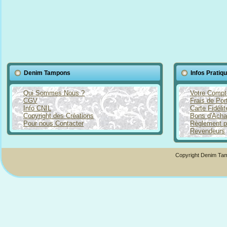
Denim Tampons
Infos Pratiq
Qui Sommes Nous ?
Votre Compt
CGV
Frais de Por
Info CNIL
Carte Fidéli
Copyright des Créations
Bons d'Acha
Pour nous Contacter
Règlement p
Revendeurs
Copyright Denim Tam