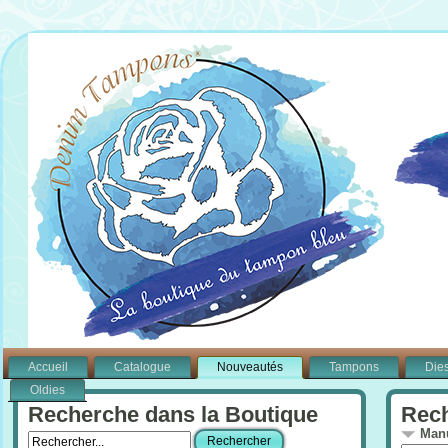
Accueil
Catalogue
Nouveautés
Tampons
Die
Oldies
Recherche dans la Boutique
Rech
Manu