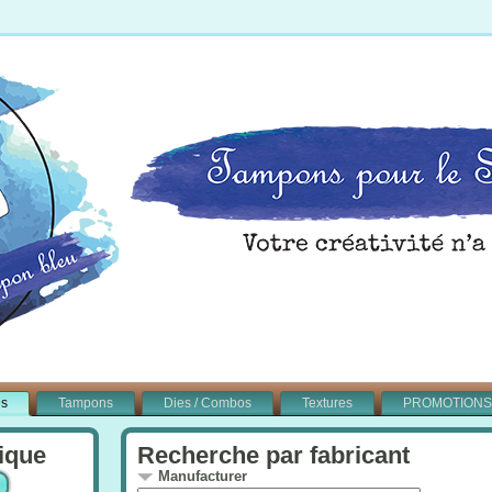
és
Tampons
Dies / Combos
Textures
PROMOTIONS
ique
Recherche par fabricant
Manufacturer