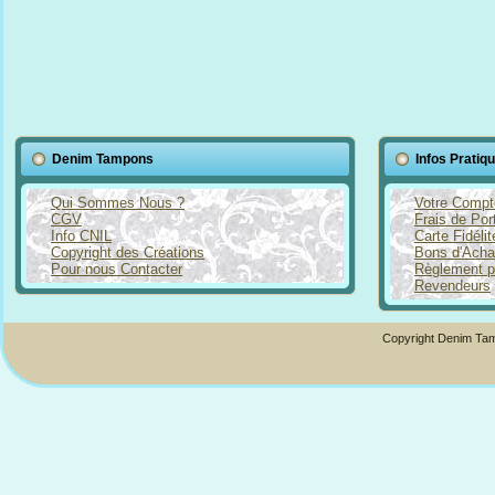
Denim Tampons
Infos Pratiq
Qui Sommes Nous ?
Votre Compt
CGV
Frais de Por
Info CNIL
Carte Fidéli
Copyright des Créations
Bons d'Acha
Pour nous Contacter
Règlement p
Revendeurs
Copyright Denim Tam