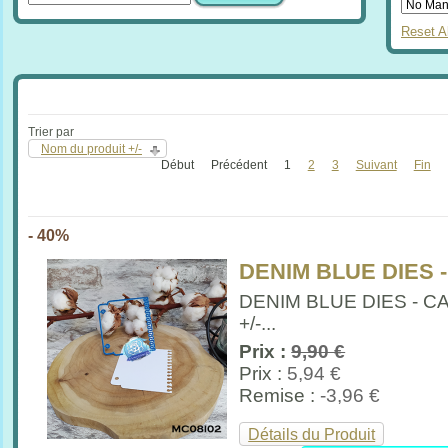
Reset Al
Trier par
Nom du produit +/-
Début
Précédent
1
2
3
Suivant
Fin
- 40%
DENIM BLUE DIES 
DENIM BLUE DIES - 
+/-...
Prix :
9,90 €
Prix :
5,94 €
Remise :
-3,96 €
Détails du Produit