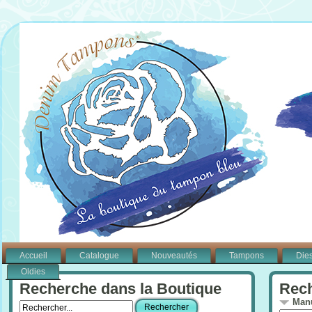
Accueil
Catalogue
Nouveautés
Tampons
Die
Oldies
Recherche dans la Boutique
Rech
Manu