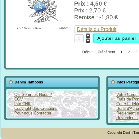
Prix :
4,50 €
Prix :
2,70 €
Remise :
-1,80 €
Détails du Produit
Début
Précédent
1
2
3
Denim Tampons
Infos Pratiq
Qui Sommes Nous ?
Votre Compt
CGV
Frais de Por
Info CNIL
Carte Fidéli
Copyright des Créations
Bons d'Acha
Pour nous Contacter
Règlement p
Revendeurs
Copyright Denim Tam