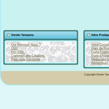
Denim Tampons
Infos Pratiq
Qui Sommes Nous ?
Votre Compt
CGV
Frais de Por
Info CNIL
Carte Fidéli
Copyright des Créations
Bons d'Acha
Pour nous Contacter
Règlement p
Revendeurs
Copyright Denim Tam