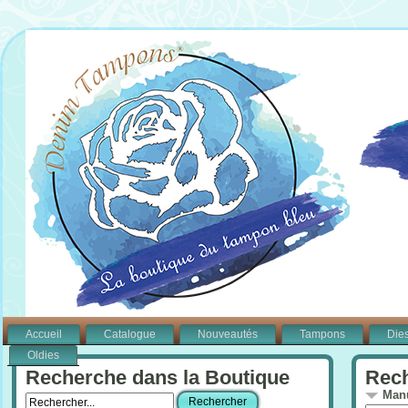
Accueil
Catalogue
Nouveautés
Tampons
Die
Oldies
Recherche dans la Boutique
Rech
Manu