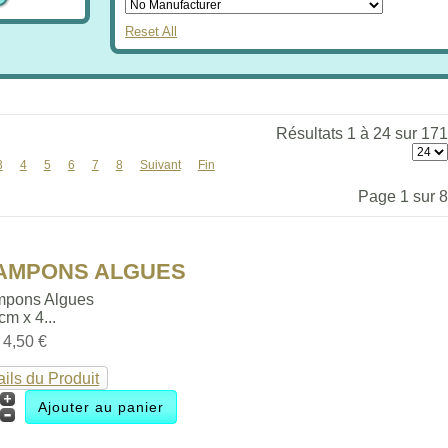
Reset All
Résultats 1 à 24 sur 171
3
4
5
6
7
8
Suivant
Fin
Page 1 sur 8
TAMPONS ALGUES
mpons Algues
 cm x 4...
:
4,50 €
ails du Produit