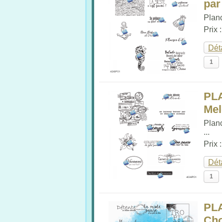
par
Plan
Prix 
Dét
PL
Me
Plan
...
Prix 
Dét
PL
Cho