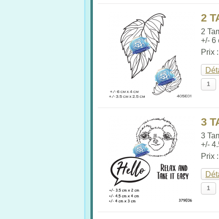
2 
2 Ta
+/- 6
Prix 
Dét
3 T
3 Ta
+/- 4
Prix 
Dét