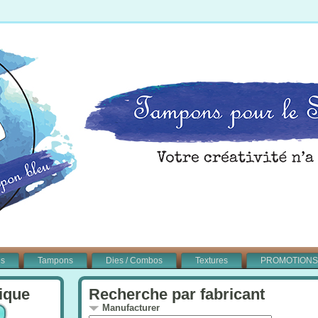
és
Tampons
Dies / Combos
Textures
PROMOTIONS
ique
Recherche par fabricant
Manufacturer