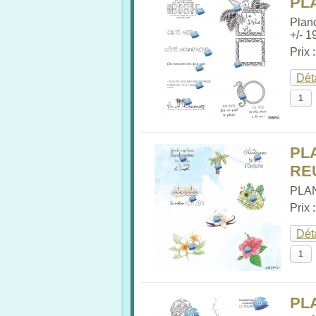
PL
Plan
+/- 19
Prix 
Dét
PL
RE
PLAN
Prix 
Dét
PL