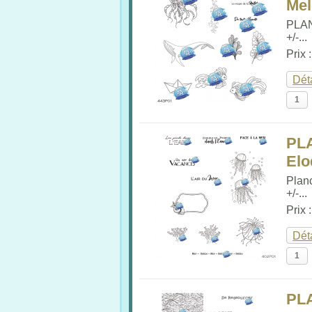
Me
PLA
+/-...
Prix 
Dét
PL
Elo
Plan
+/-...
Prix 
Dét
PL