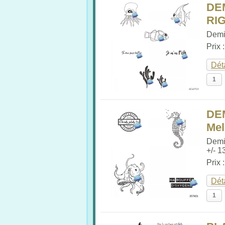
DE
RIG
Demi
Prix 
Dét
DEM
Me
Demi
+/- 1
Prix 
Dét