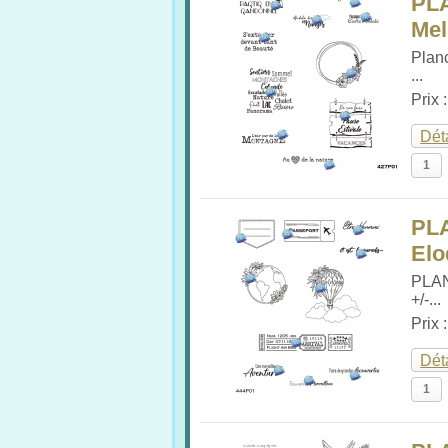
PL
Me
Plan
...
Prix 
Dét
PL
Elo
PLA
+/-...
Prix 
Dét