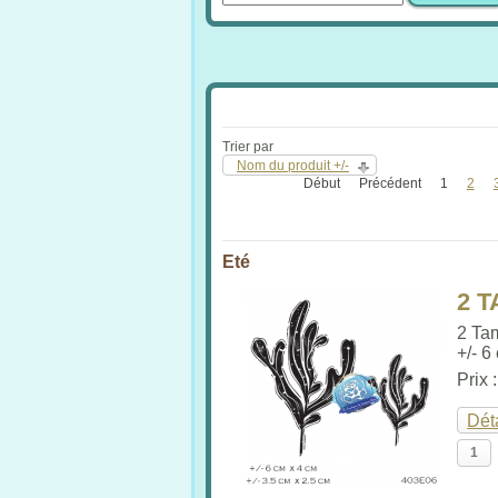
Trier par
Nom du produit +/-
Début
Précédent
1
2
Eté
2 
2 Ta
+/- 6
Prix 
Dét