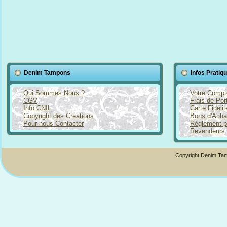
Denim Tampons
Infos Pratiq
Qui Sommes Nous ?
Votre Compt
CGV
Frais de Por
Info CNIL
Carte Fidéli
Copyright des Créations
Bons d'Acha
Pour nous Contacter
Règlement p
Revendeurs
Copyright Denim Tam