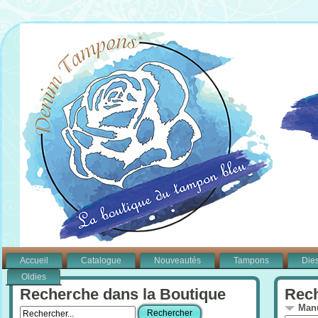
Accueil
Catalogue
Nouveautés
Tampons
Die
Oldies
Recherche dans la Boutique
Rech
Manu