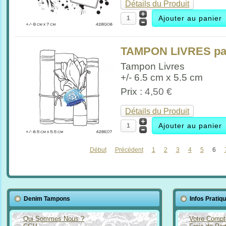
Détails du Produit
TAMPON LIVRES par
Tampon Livres
+/- 6.5 cm x 5.5 cm
Prix :
4,50 €
Détails du Produit
Début
Précédent
1
2
3
4
5
6
Denim Tampons
Infos Pratiq
Qui Sommes Nous ?
Votre Compt