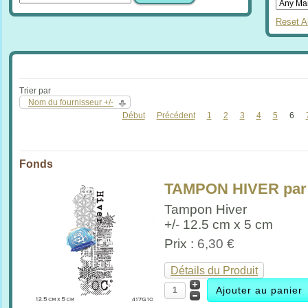
Reset Al
Trier par
Nom du fournisseur +/-
Début
Précédent
1
2
3
4
5
6
Fonds
TAMPON HIVER par 
Tampon Hiver
+/- 12.5 cm x 5 cm
Prix :
6,30 €
Détails du Produit