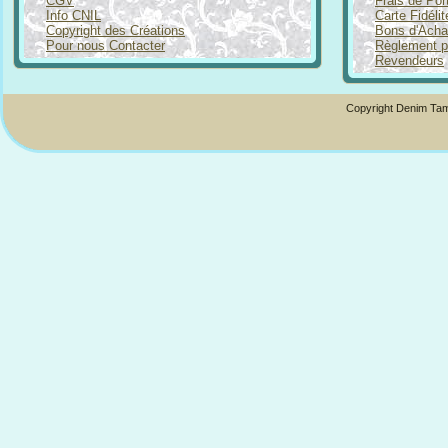
CGV
Frais de Por
Info CNIL
Carte Fidéli
Copyright des Créations
Bons d'Acha
Pour nous Contacter
Règlement p
Revendeurs
Copyright Denim Tam