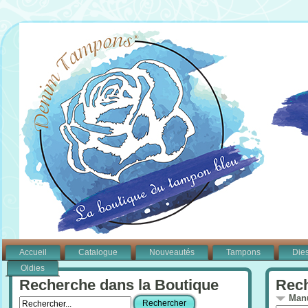
Accueil
Catalogue
Nouveautés
Tampons
Die
Oldies
Recherche dans la Boutique
Rech
Manu