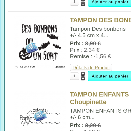
TAMPON DES BONB
Tampon Des bonbons
+/- 4.5 cm x 4...
Prix :
3,90 €
Prix :
2,34 €
Remise :
-1,56 €
Détails du Produit
TAMPON ENFANTS 
Choupinette
TAMPON ENFANTS G
+/- 6 cm...
Prix :
3,20 €