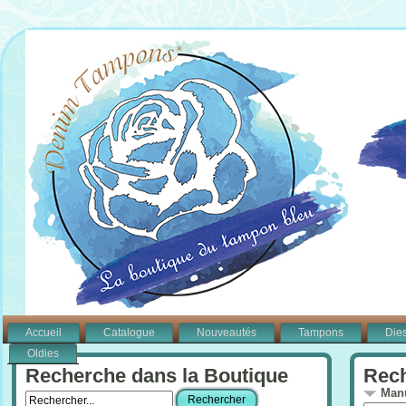
Accueil
Catalogue
Nouveautés
Tampons
Die
Oldies
Recherche dans la Boutique
Rech
Manu