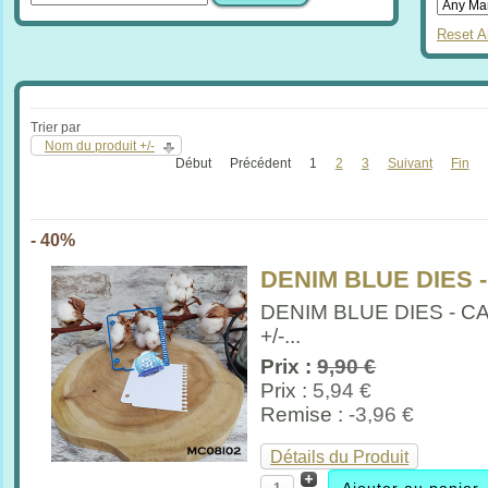
Reset Al
Trier par
Nom du produit +/-
Début
Précédent
1
2
3
Suivant
Fin
- 40%
DENIM BLUE DIES 
DENIM BLUE DIES - 
+/-...
Prix :
9,90 €
Prix :
5,94 €
Remise :
-3,96 €
Détails du Produit