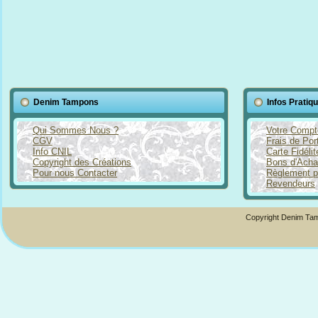
Denim Tampons
Infos Pratiq
Qui Sommes Nous ?
Votre Compt
CGV
Frais de Por
Info CNIL
Carte Fidéli
Copyright des Créations
Bons d'Acha
Pour nous Contacter
Règlement p
Revendeurs
Copyright Denim Tam