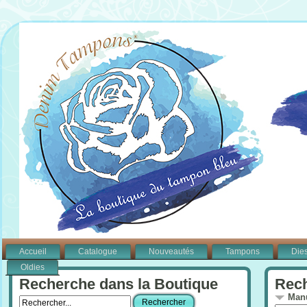
Accueil
Catalogue
Nouveautés
Tampons
Die
Oldies
Recherche dans la Boutique
Rech
Manu