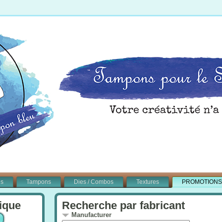
és
Tampons
Dies / Combos
Textures
PROMOTIONS
ique
Recherche par fabricant
Manufacturer