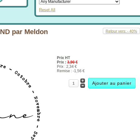
Reset All
D par Meldon
Retour vers: - 40%
Prix HT
Prix :
3,90 €
Prix :
2,34 €
Remise :
-1,56 €