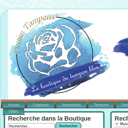
Accueil
Catalogue
Nouveautés
Tampons
Die
Oldies
Recherche dans la Boutique
Rech
Manu