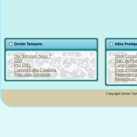
Denim Tampons
Infos Pratiq
Qui Sommes Nous ?
Votre Compt
CGV
Frais de Por
Info CNIL
Carte Fidéli
Copyright des Créations
Bons d'Acha
Pour nous Contacter
Règlement p
Revendeurs
Copyright Denim Tam