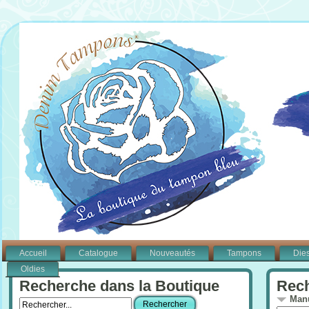
Accueil
Catalogue
Nouveautés
Tampons
Die
Oldies
Recherche dans la Boutique
Rech
Manu