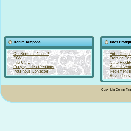
Denim Tampons
Infos Pratiq
Qui Sommes Nous ?
Votre Compt
CGV
Frais de Por
Info CNIL
Carte Fidéli
Copyright des Créations
Bons d'Acha
Pour nous Contacter
Règlement p
Revendeurs
Copyright Denim Tam