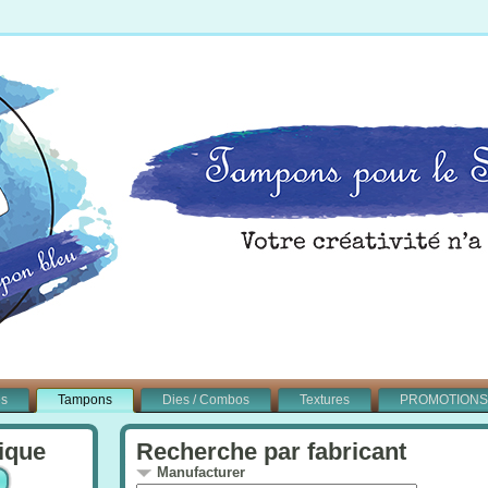
és
Tampons
Dies / Combos
Textures
PROMOTIONS
ique
Recherche par fabricant
Manufacturer