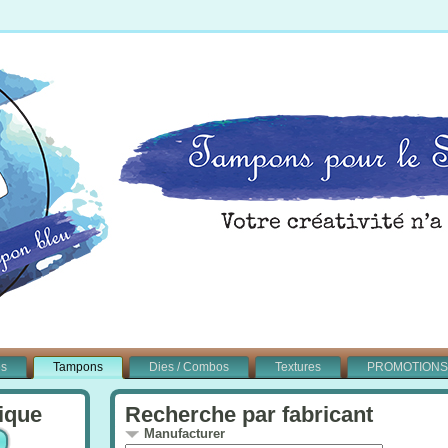
és
Tampons
Dies / Combos
Textures
PROMOTIONS
ique
Recherche par fabricant
Manufacturer