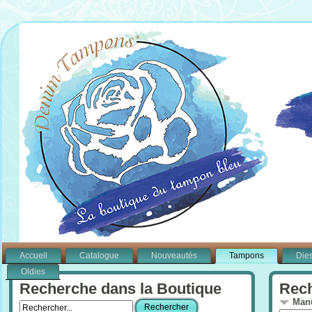
Accueil
Catalogue
Nouveautés
Tampons
Die
Oldies
Recherche dans la Boutique
Rech
Manu