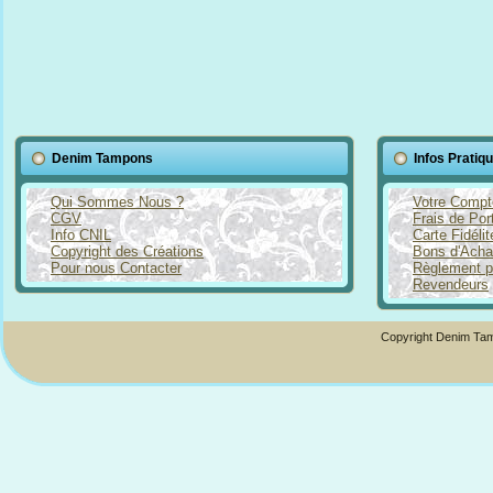
Denim Tampons
Infos Pratiq
Qui Sommes Nous ?
Votre Compt
CGV
Frais de Por
Info CNIL
Carte Fidéli
Copyright des Créations
Bons d'Acha
Pour nous Contacter
Règlement p
Revendeurs
Copyright Denim Tam