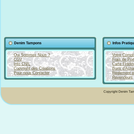
Denim Tampons
Infos Pratiq
Qui Sommes Nous ?
Votre Compt
CGV
Frais de Por
Info CNIL
Carte Fidéli
Copyright des Créations
Bons d'Acha
Pour nous Contacter
Règlement p
Revendeurs
Copyright Denim Tam