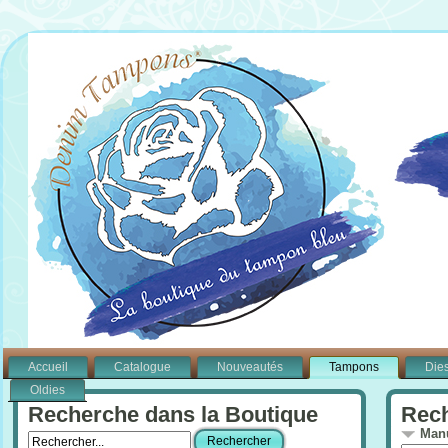
Accueil
Catalogue
Nouveautés
Tampons
Die
Oldies
Recherche dans la Boutique
Rech
Manu