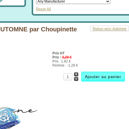
Reset All
TOMNE par Choupinette
Retour vers: Automne
Prix HT
Prix :
3,20 €
Prix :
1,92 €
Remise :
-1,28 €