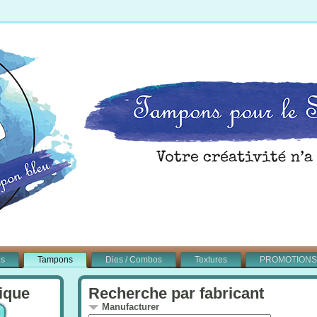
és
Tampons
Dies / Combos
Textures
PROMOTIONS
ique
Recherche par fabricant
Manufacturer