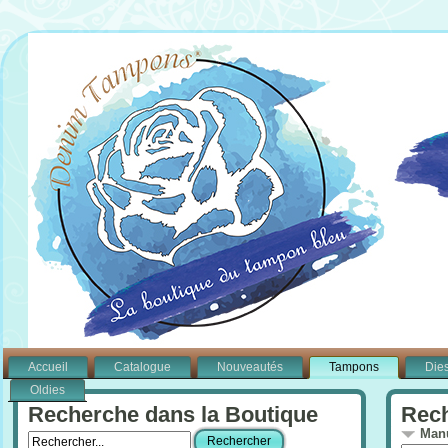
Accueil
Catalogue
Nouveautés
Tampons
Die
Oldies
Recherche dans la Boutique
Rech
Manu