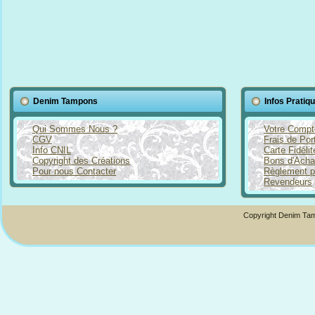
Denim Tampons
Infos Pratiq
Qui Sommes Nous ?
Votre Compt
CGV
Frais de Por
Info CNIL
Carte Fidéli
Copyright des Créations
Bons d'Acha
Pour nous Contacter
Règlement p
Revendeurs
Copyright Denim Tam