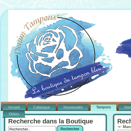
Accueil
Catalogue
Nouveautés
Tampons
Die
Oldies
Recherche dans la Boutique
Rech
Manu