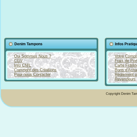
Denim Tampons
Infos Pratiq
Qui Sommes Nous ?
Votre Compt
CGV
Frais de Por
Info CNIL
Carte Fidéli
Copyright des Créations
Bons d'Acha
Pour nous Contacter
Règlement p
Revendeurs
Copyright Denim Tam