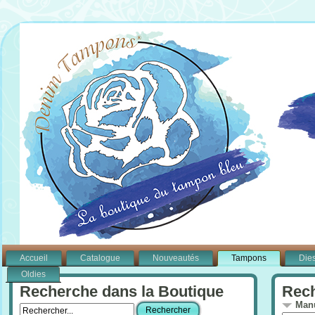
Accueil
Catalogue
Nouveautés
Tampons
Die
Oldies
Recherche dans la Boutique
Rech
Manu