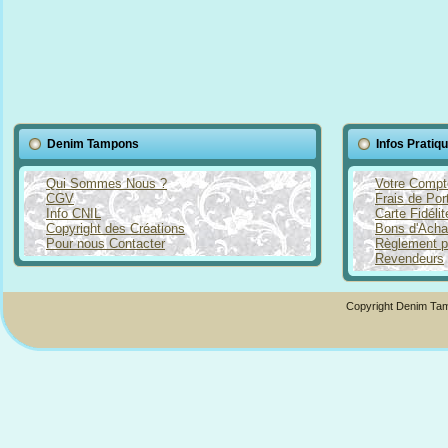
Denim Tampons
Infos Pratiq
Qui Sommes Nous ?
Votre Compt
CGV
Frais de Por
Info CNIL
Carte Fidéli
Copyright des Créations
Bons d'Acha
Pour nous Contacter
Règlement p
Revendeurs
Copyright Denim Tam