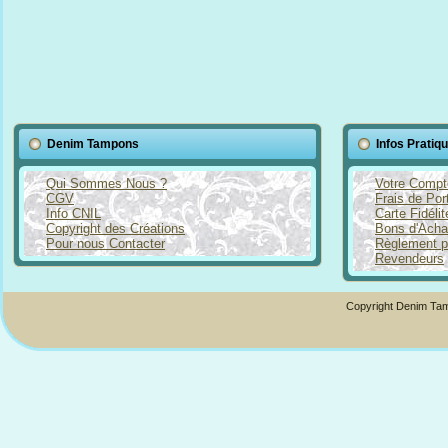
Denim Tampons
Infos Pratiq
Qui Sommes Nous ?
Votre Compt
CGV
Frais de Por
Info CNIL
Carte Fidéli
Copyright des Créations
Bons d'Acha
Pour nous Contacter
Règlement p
Revendeurs
Copyright Denim Tam