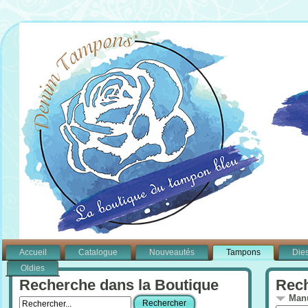
Accueil
Catalogue
Nouveautés
Tampons
Die
Oldies
Recherche dans la Boutique
Rech
Manu