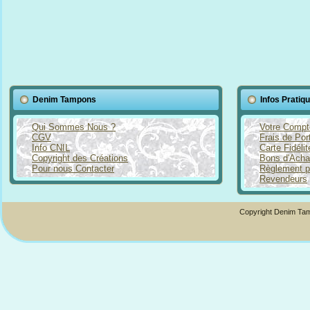
Denim Tampons
Infos Pratiq
Qui Sommes Nous ?
Votre Compt
CGV
Frais de Por
Info CNIL
Carte Fidéli
Copyright des Créations
Bons d'Acha
Pour nous Contacter
Règlement p
Revendeurs
Copyright Denim Tam