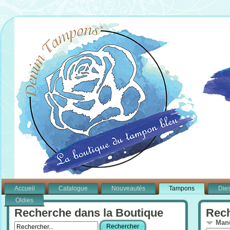
Accueil
Catalogue
Nouveautés
Tampons
Die
Oldies
Recherche dans la Boutique
Rech
Manu