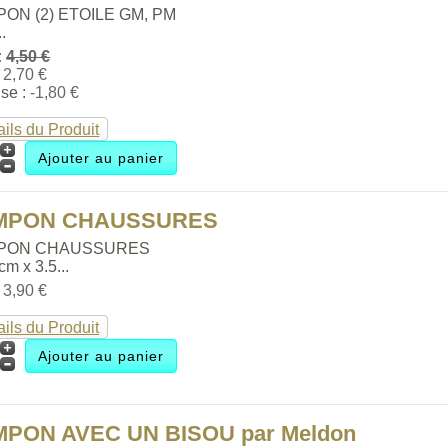
ON (2) ETOILE GM, PM
..
:
4,50 €
:
2,70 €
se :
-1,80 €
ails du Produit
MPON CHAUSSURES
PON CHAUSSURES
 cm x 3.5...
:
3,90 €
ails du Produit
MPON AVEC UN BISOU par Meldon