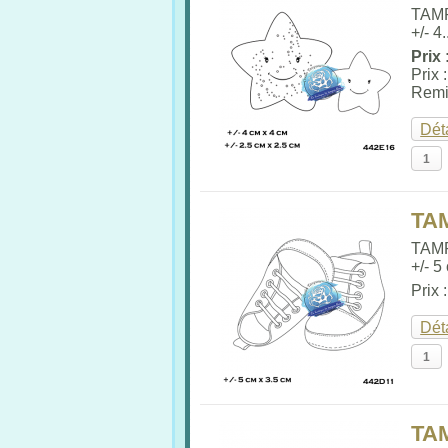
TAMP
+/- 4.
Prix 
Prix 
Remi
Dét
TA
TAM
+/- 5
Prix 
Dét
TA