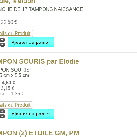
die, Meldon
NCHE DE 17 TAMPONS NAISSANCE
:
22,50 €
ails du Produit
MPON SOURIS par Elodie
PON SOURIS
.5 cm x 5.5 cm
:
4,50 €
:
3,15 €
se :
-1,35 €
ails du Produit
MPON (2) ETOILE GM, PM