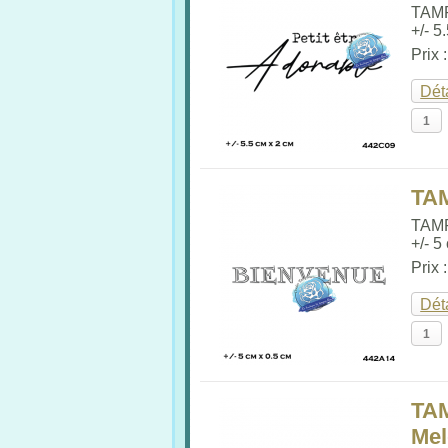
TAM
+/- 5
Prix 
Dét
TA
TAM
+/- 5
Prix 
Dét
TA
Me