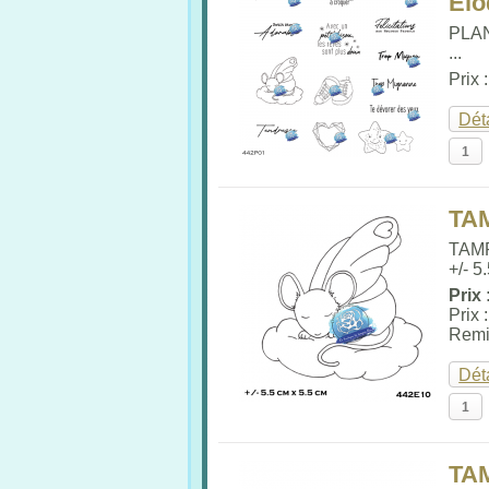
Elo
PLA
...
Prix 
Dét
TA
TAM
+/- 5
Prix 
Prix 
Remi
Dét
TA