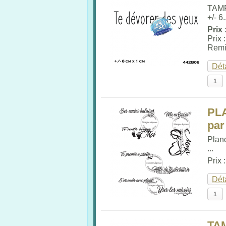
TAM
+/- 6.
Prix 
Prix 
Remi
Dét
PL
par
Plan
...
Prix 
Dét
TA