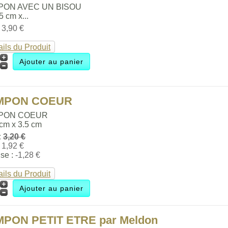
PON AVEC UN BISOU
.5 cm x...
:
3,90 €
ails du Produit
MPON COEUR
PON COEUR
 cm x 3.5 cm
:
3,20 €
:
1,92 €
se :
-1,28 €
ails du Produit
MPON PETIT ETRE par Meldon