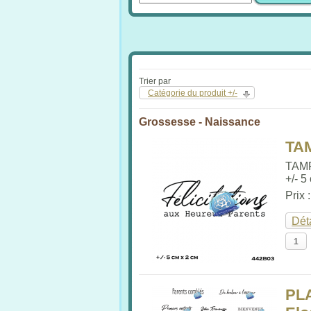
Trier par
Catégorie du produit +/-
Grossesse - Naissance
TA
TAM
+/- 5
Prix 
Dét
PL