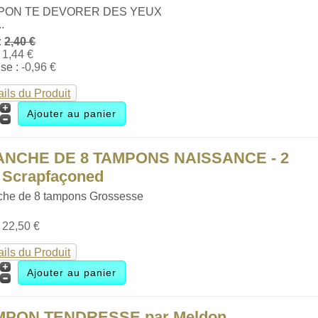
PON TE DEVORER DES YEUX
..
:
2,40 €
:
1,44 €
se :
-0,96 €
ails du Produit
ANCHE DE 8 TAMPONS NAISSANCE - 2
 Scrapfaçoned
che de 8 tampons Grossesse
:
22,50 €
ails du Produit
MPON TENDRESSE par Meldon