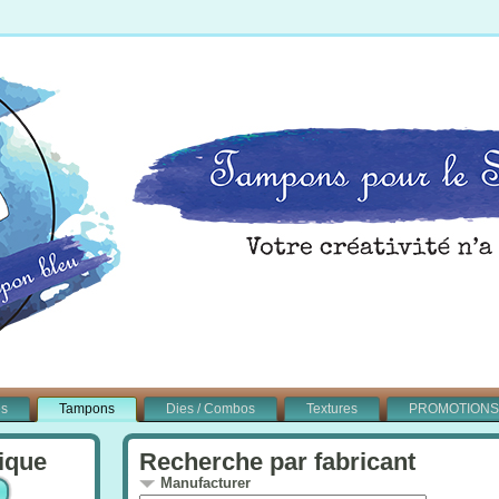
és
Tampons
Dies / Combos
Textures
PROMOTIONS
ique
Recherche par fabricant
Manufacturer