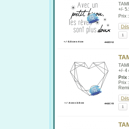
TAM
+/- 5
Prix 
Dét
TA
TAM
+/- 4
Prix 
Prix 
Remi
Dét
TA