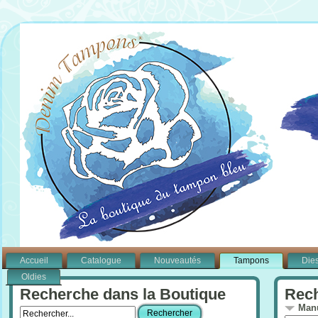
Accueil
Catalogue
Nouveautés
Tampons
Die
Oldies
Recherche dans la Boutique
Rech
Manu