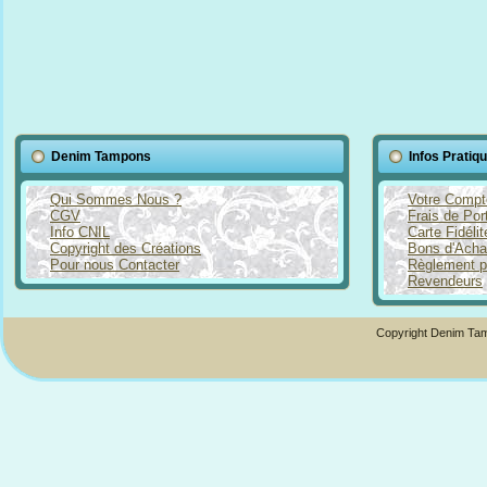
Denim Tampons
Infos Pratiq
Qui Sommes Nous ?
Votre Compt
CGV
Frais de Por
Info CNIL
Carte Fidéli
Copyright des Créations
Bons d'Acha
Pour nous Contacter
Règlement p
Revendeurs
Copyright Denim Tam