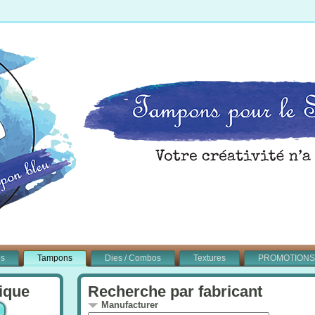
és
Tampons
Dies / Combos
Textures
PROMOTIONS
ique
Recherche par fabricant
Manufacturer