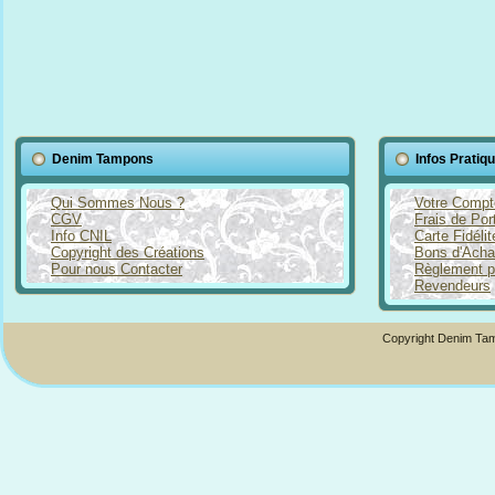
Denim Tampons
Infos Pratiq
Qui Sommes Nous ?
Votre Compt
CGV
Frais de Por
Info CNIL
Carte Fidéli
Copyright des Créations
Bons d'Acha
Pour nous Contacter
Règlement p
Revendeurs
Copyright Denim Tam