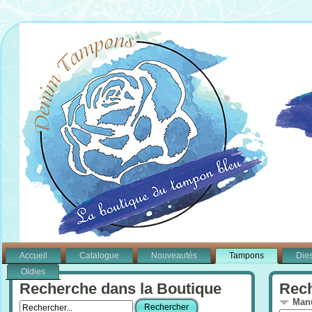
Accueil
Catalogue
Nouveautés
Tampons
Die
Oldies
Recherche dans la Boutique
Rech
Manu