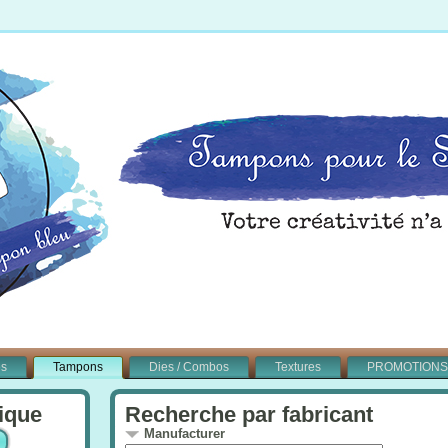
és
Tampons
Dies / Combos
Textures
PROMOTIONS
ique
Recherche par fabricant
Manufacturer