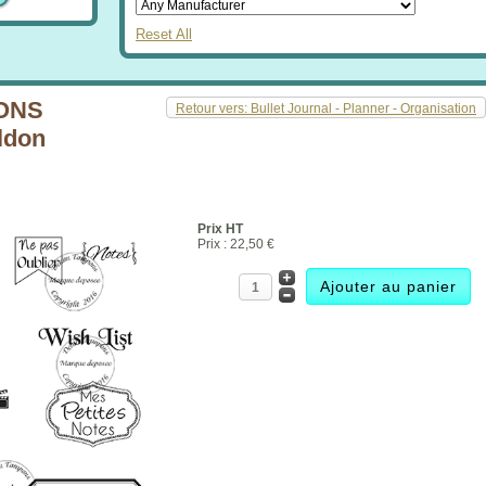
Reset All
ONS
Retour vers: Bullet Journal - Planner - Organisation
ldon
Prix HT
Prix :
22,50 €