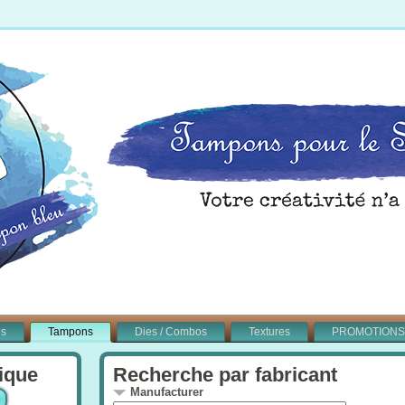
és
Tampons
Dies / Combos
Textures
PROMOTIONS
ique
Recherche par fabricant
Manufacturer