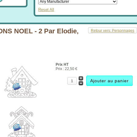
Reset All
S NOEL - 2 Par Elodie,
Retour vers: Personnages
Prix HT
Prix :
22,50 €