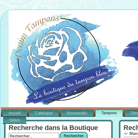
Accueil
Catalogue
Nouveautés
Tampons
Die
Oldies
Recherche dans la Boutique
Rech
Manu