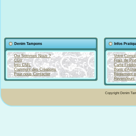
Denim Tampons
Infos Pratiq
Qui Sommes Nous ?
Votre Compt
CGV
Frais de Por
Info CNIL
Carte Fidéli
Copyright des Créations
Bons d'Acha
Pour nous Contacter
Règlement p
Revendeurs
Copyright Denim Tam