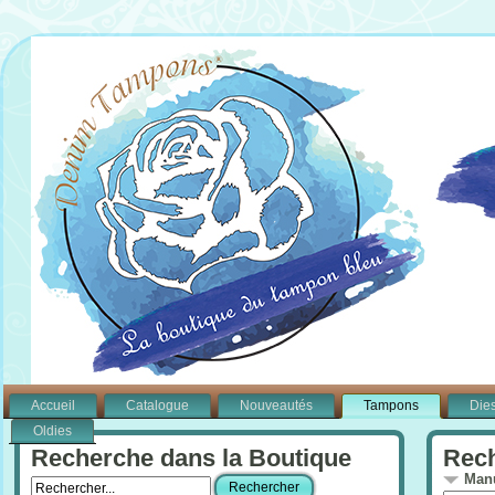
Accueil
Catalogue
Nouveautés
Tampons
Die
Oldies
Recherche dans la Boutique
Rech
Manu