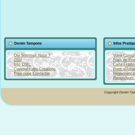
Denim Tampons
Infos Pratiq
Qui Sommes Nous ?
Votre Compt
CGV
Frais de Por
Info CNIL
Carte Fidéli
Copyright des Créations
Bons d'Acha
Pour nous Contacter
Règlement p
Revendeurs
Copyright Denim Tam