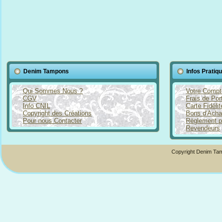
Denim Tampons
Infos Pratiq
Qui Sommes Nous ?
Votre Compt
CGV
Frais de Por
Info CNIL
Carte Fidéli
Copyright des Créations
Bons d'Acha
Pour nous Contacter
Règlement p
Revendeurs
Copyright Denim Tam