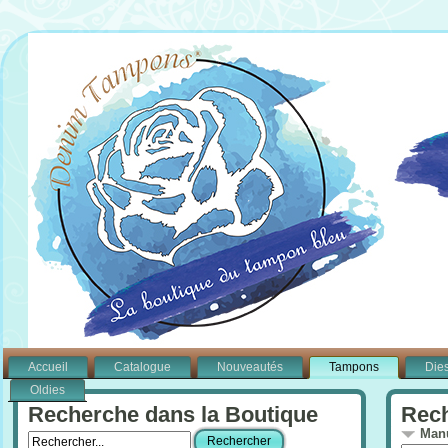
Accueil
Catalogue
Nouveautés
Tampons
Die
Oldies
Recherche dans la Boutique
Rech
Manu