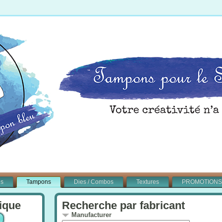
és
Tampons
Dies / Combos
Textures
PROMOTIONS
ique
Recherche par fabricant
Manufacturer