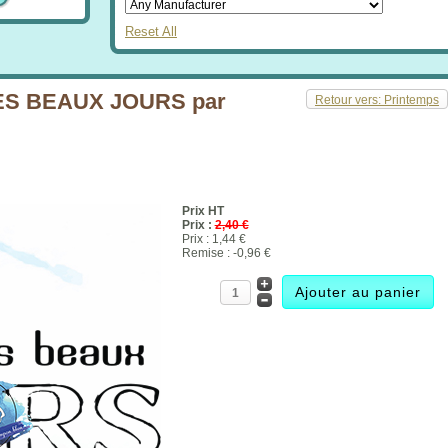
Reset All
ES BEAUX JOURS par
Retour vers: Printemps
Prix HT
Prix :
2,40 €
Prix :
1,44 €
Remise :
-0,96 €