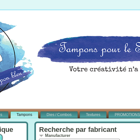
és
Tampons
Dies / Combos
Textures
PROMOTIONS
ique
Recherche par fabricant
Manufacturer